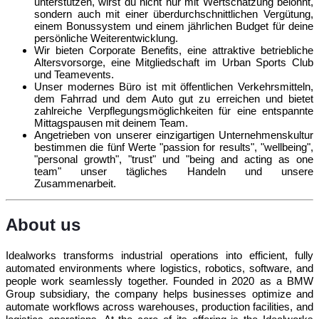
unterstützen, wirst du nicht nur mit Wertschätzung belohnt,
sondern auch mit einer überdurchschnittlichen Vergütung,
einem Bonussystem und einem jährlichen Budget für deine
persönliche Weiterentwicklung.
Wir bieten Corporate Benefits, eine attraktive betriebliche
Altersvorsorge, eine Mitgliedschaft im Urban Sports Club
und Teamevents.
Unser modernes Büro ist mit öffentlichen Verkehrsmitteln,
dem Fahrrad und dem Auto gut zu erreichen und bietet
zahlreiche Verpflegungsmöglichkeiten für eine entspannte
Mittagspausen mit deinem Team.
Angetrieben von unserer einzigartigen Unternehmenskultur
bestimmen die fünf Werte "passion for results", "wellbeing",
"personal growth", "trust" und "being and acting as one
team" unser tägliches Handeln und unsere
Zusammenarbeit.
About us
Idealworks transforms industrial operations into efficient, fully
automated environments where logistics, robotics, software, and
people work seamlessly together. Founded in 2020 as a BMW
Group subsidiary, the company helps businesses optimize and
automate workflows across warehouses, production facilities, and